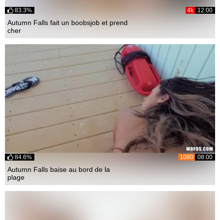
83.3%
4k
12:00
Autumn Falls fait un boobsjob et prend
cher
84.6%
1080
08:00
Autumn Falls baise au bord de la
plage