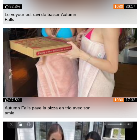
92.3%
1080
30:17
Le voyeur est ravi de baiser Autumn
Falls
87.5%
1080
17:32
Autumn Falls paye la pizza en trio avec son
amie