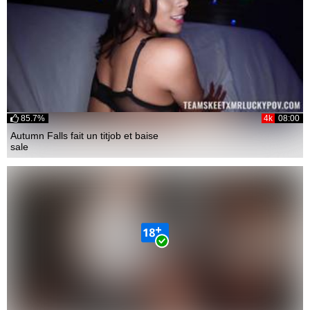
85.7%
4k
08:00
Autumn Falls fait un titjob et baise
sale