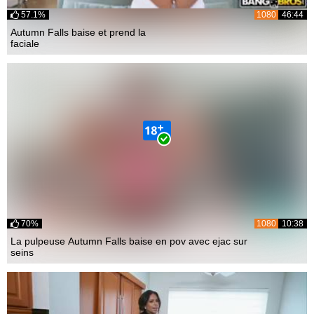
57.1%
1080
46:44
Autumn Falls baise et prend la
faciale
70%
1080
10:38
La pulpeuse Autumn Falls baise en pov avec ejac sur
seins