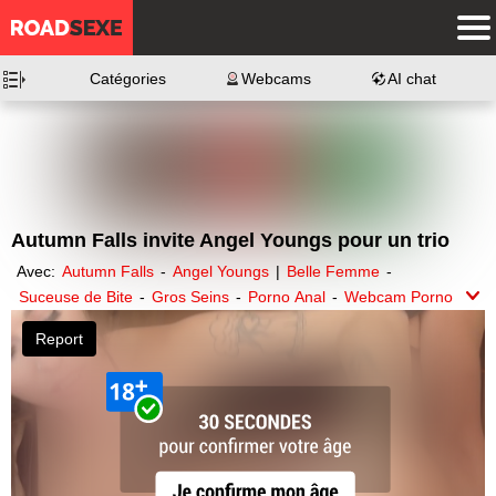
Catégories
Webcams
AI chat
Autumn Falls invite Angel Youngs pour un trio
Avec:
Autumn Falls
-
Angel Youngs
|
Belle Femme
-
Suceuse de Bite
-
Gros Seins
-
Porno Anal
-
Webcam Porno
-
Baise à Trois
-
Porno Star