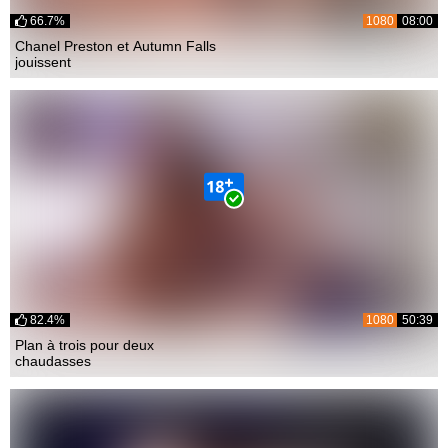
66.7%
1080
08:00
Chanel Preston et Autumn Falls
jouissent
82.4%
1080
50:39
Plan à trois pour deux
chaudasses