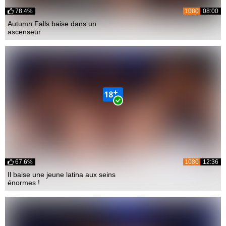
78.4%
1080
08:00
Autumn Falls baise dans un
ascenseur
67.6%
1080
12:36
Il baise une jeune latina aux seins
énormes !