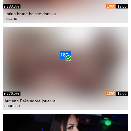
83.3%
1080
12:00
Latina brune baisée dans la
piscine
76.5%
1080
12:00
Autumn Falls adore jouer la
soumise